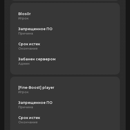
Blos0r
Игрок
Запрещенное ПО
Причина
Срок истек
Окончание
Забанен сервером
Админ
[Fine-Boost] player
Игрок
Запрещенное ПО
Причина
Срок истек
Окончание