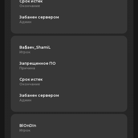
Срок истек
Окончание
Забанен сервером
Админ
Ba$aev_ShamiL
Игрок
Запрещенное ПО
Причина
Срок истек
Окончание
Забанен сервером
Админ
BlOnDIn
Игрок