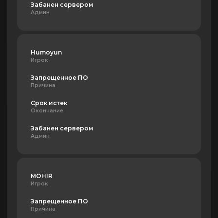
Забанен сервером
Админ
Humoyun
Игрок
Запрещенное ПО
Причина
Срок истек
Окончание
Забанен сервером
Админ
MOHIR
Игрок
Запрещенное ПО
Причина