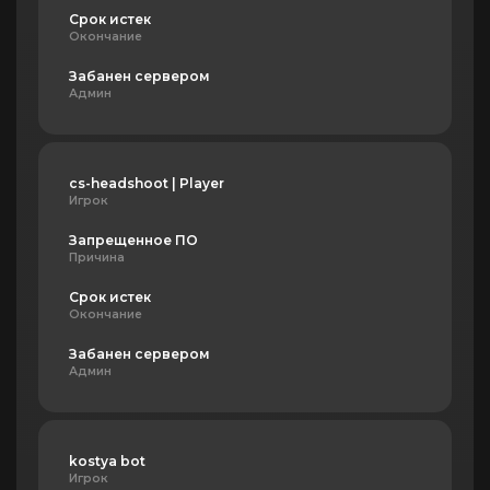
Срок истек
Окончание
Забанен сервером
Админ
cs-headshoot | Player
Игрок
Запрещенное ПО
Причина
Срок истек
Окончание
Забанен сервером
Админ
kostya bot
Игрок