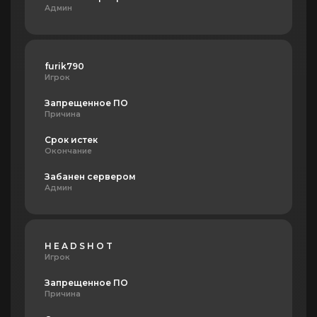
Админ
furik790
Игрок
Запрещенное ПО
Причина
Срок истек
Окончание
Забанен сервером
Админ
H E A D S H O T
Игрок
Запрещенное ПО
Причина