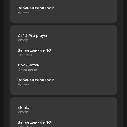
Забанен сервером
Админ
Cs 1.6 Pro player
Игрок
Запрещенное ПО
Причина
Срок истек
Окончание
Забанен сервером
Админ
nkmk._.
Игрок
Запрещенное ПО
Причина