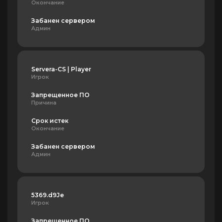
Окончание
Забанен сервером
Админ
Servera-CS | Player
Игрок
Запрещенное ПО
Причина
Срок истек
Окончание
Забанен сервером
Админ
5369.d9Je
Игрок
Запрещенное ПО