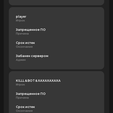
player
Игрок
Запрещенное ПО
Причина
Срок истек
Окончание
Забанен сервером
Админ
KILLL＆BOT＆XAXAXAXAXA
Игрок
Запрещенное ПО
Причина
Срок истек
Окончание