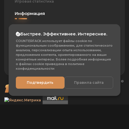
Игровая статистика
Информация
ОПД
Политика
Быстрее. Эффективнее. Интереснее.
Контакты
COUNTERFACK использует файлы cookie по
Частые вопросы
функциональным соображениям, для статистического
О проекте
анализа, персонализации опыта использовании,
предложения контента, ориентированного на ваши
Сотрудничество
конкретные интересы. Более подробная информация
о файлах cookie приведена в политике
конфиденциальности
Игровой проект CS 1.6 CounterFack.Ru
©
Подтвердить
Правила сайта
Все права защищены
Игровой проект по
Counter-Strike 1.6