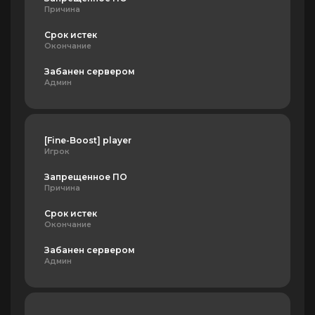
Причина
Срок истек
Окончание
Забанен сервером
Админ
[Fine-Boost] player
Игрок
Запрещенное ПО
Причина
Срок истек
Окончание
Забанен сервером
Админ