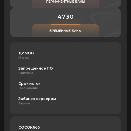
ПЕРМАНЕНТНЫЕ БАНЫ
4730
ВРЕМЕННЫЕ БАНЫ
ДИМОН
Игрок
Запрещенное ПО
Причина
Срок истек
Окончание
Забанен сервером
Админ
СОСОК666