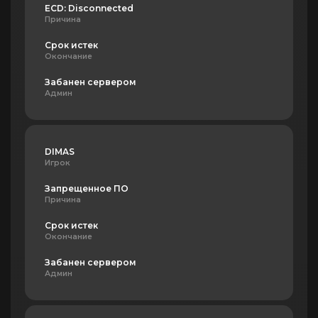
ECD: Disconnected
Причина
Срок истек
Окончание
Забанен сервером
Админ
DIMAS
Игрок
Запрещенное ПО
Причина
Срок истек
Окончание
Забанен сервером
Админ