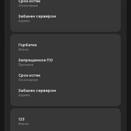
Срок истек
Окончание
Забанен сервером
Админ
Горбатик
Игрок
Запрещенное ПО
Причина
Срок истек
Окончание
Забанен сервером
Админ
123
Игрок