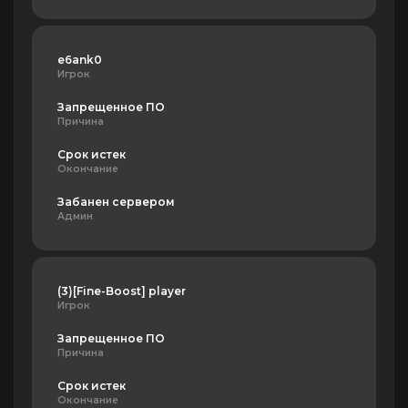
e6ank0
Игрок
Запрещенное ПО
Причина
Срок истек
Окончание
Забанен сервером
Админ
(3)[Fine-Boost] player
Игрок
Запрещенное ПО
Причина
Срок истек
Окончание