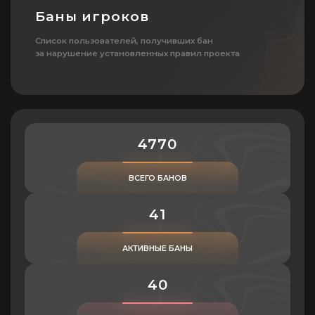
Баны игроков
Список пользователей, получивших бан
за нарушение установленных правил проекта
4770
ВСЕГО БАНОВ
41
АКТИВНЫЕ БАНЫ
40