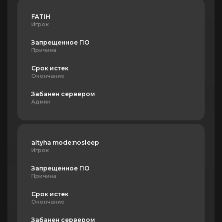
FATIH
Игрок
Запрещенное ПО
Причина
Срок истек
Окончание
Забанен сервером
Админ
altyha mode:nosleep
Игрок
Запрещенное ПО
Причина
Срок истек
Окончание
Забанен сервером