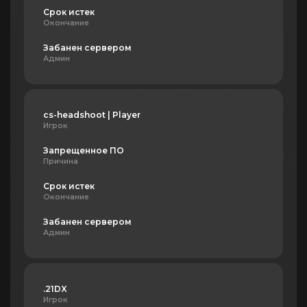
Срок истек
Окончание
Забанен сервером
Админ
cs-headshoot | Player
Игрок
Запрещенное ПО
Причина
Срок истек
Окончание
Забанен сервером
Админ
.21DX
Игрок