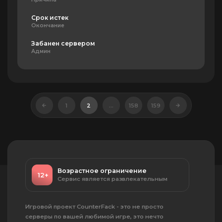
Срок истек
Окончание
Забанен сервером
Админ
1
2
...
158
159
Возрастное ограничение
12+
Сервис является развлекательным
Игровой проект CounterFack - это не просто
серверы по вашей любимой игре, это нечто