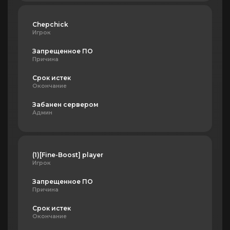
Chepchick
Игрок
Запрещенное ПО
Причина
Срок истек
Окончание
Забанен сервером
Админ
(1)[Fine-Boost] player
Игрок
Запрещенное ПО
Причина
Срок истек
Окончание