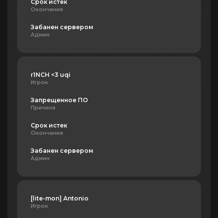
Срок истек
Окончание
Забанен сервером
Админ
r1NCH <3 uqi
Игрок
Запрещенное ПО
Причина
Срок истек
Окончание
Забанен сервером
Админ
[lite-mon] Antonio
Игрок