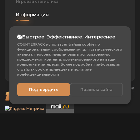
Игровая статистика
Информация
ОПД
Политика
Быстрее. Эффективнее. Интереснее.
Контакты
COUNTERFACK использует файлы cookie по
Частые вопросы
функциональным соображениям, для статистического
О проекте
анализа, персонализации опыта использовании,
предложения контента, ориентированного на ваши
Сотрудничество
конкретные интересы. Более подробная информация
о файлах cookie приведена в политике
конфиденциальности
Игровой проект CS 1.6 CounterFack.Ru
©
Подтвердить
Правила сайта
Все права защищены
Игровой проект по
Counter-Strike 1.6