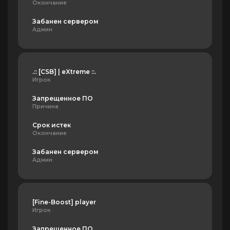
Окончание
Забанен сервером
Админ
.:: [CSB] | eXtreme ::.
Игрок
Запрещенное ПО
Причина
Срок истек
Окончание
Забанен сервером
Админ
[Fine-Boost] player
Игрок
Запрещенное ПО