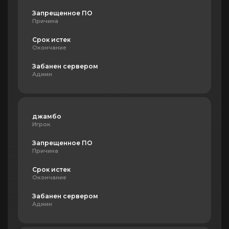
Запрещенное ПО
Причина
Срок истек
Окончание
Забанен сервером
Админ
джамбо
Игрок
Запрещенное ПО
Причина
Срок истек
Окончание
Забанен сервером
Админ