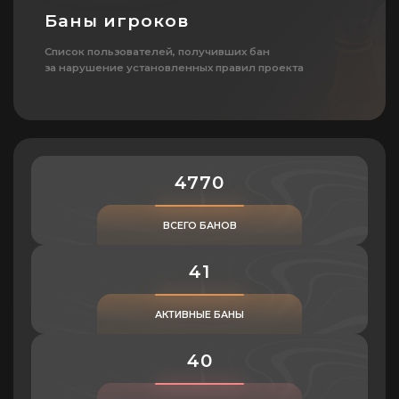
Баны игроков
Список пользователей, получивших бан
за нарушение установленных правил проекта
4770
ВСЕГО БАНОВ
41
АКТИВНЫЕ БАНЫ
40