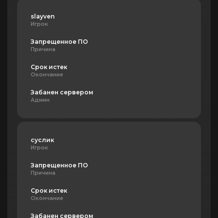
slayven
Игрок
Запрещенное ПО
Причина
Срок истек
Окончание
Забанен сервером
Админ
суслик
Игрок
Запрещенное ПО
Причина
Срок истек
Окончание
Забанен сервером