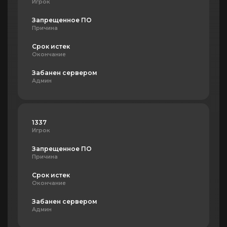
Игрок
Запрещенное ПО
Причина
Срок истек
Окончание
Забанен сервером
Админ
1337
Игрок
Запрещенное ПО
Причина
Срок истек
Окончание
Забанен сервером
Админ