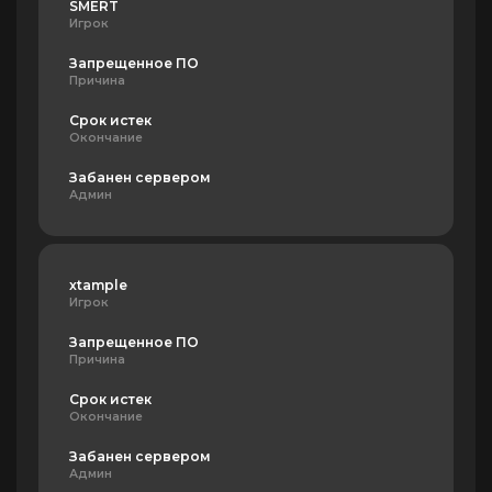
SMERT
Игрок
Запрещенное ПО
Причина
Срок истек
Окончание
Забанен сервером
Админ
xtample
Игрок
Запрещенное ПО
Причина
Срок истек
Окончание
Забанен сервером
Админ