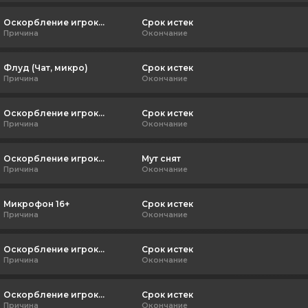
Оскорбление игроков
Срок истек
Причина
Окончание
Флуд (Чат, микро)
Срок истек
Причина
Окончание
Оскорбление игроков
Срок истек
Причина
Окончание
Оскорбление игроков
Мут снят
Причина
Окончание
Микрофон 16+
Срок истек
Причина
Окончание
Оскорбление игроков
Срок истек
Причина
Окончание
Оскорбление игроков
Срок истек
Причина
Окончание