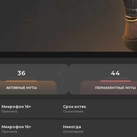
36
44
АКТИВНЫЕ МУТЫ
ПЕРМАНЕНТНЫЕ МУТЫ
Микрофон 16+
Срок истек
Причина
Окончание
Микрофон 16+
Никогда
Причина
Окончание