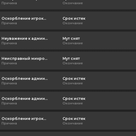
Причина
Окончание
Оскорбление игроков
Срок истек
Причина
Окончание
Неуважение к админам
Мут снят
Причина
Окончание
Неисправный микрофон
Мут снят
Причина
Окончание
Оскорбление админов
Срок истек
Причина
Окончание
Оскорбление админов
Срок истек
Причина
Окончание
Оскорбление игроков
Срок истек
Причина
Окончание