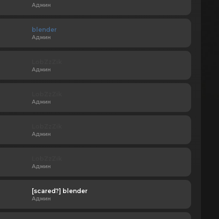
Админ
blender
Админ
LobZzZik
Админ
LobZzZik
Админ
LobZzZik
Админ
LobZzZik
Админ
[scared?] blender
Админ