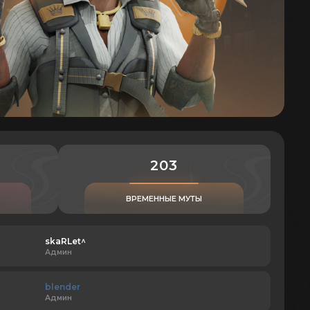
203
ВРЕМЕННЫЕ МУТЫ
skaRLet^
Админ
blender
Админ