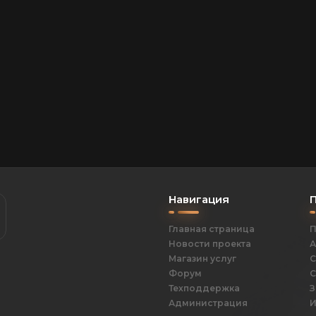
Навигация
Главная страница
П
Новости проекта
А
Магазин услуг
С
Форум
С
Техподдержка
З
Администрация
И