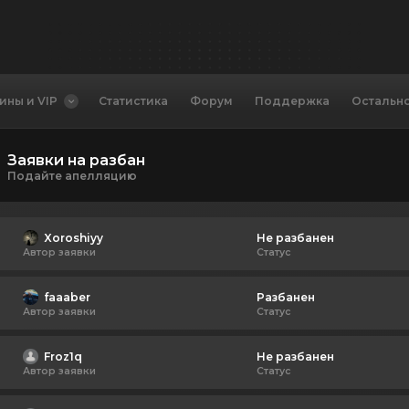
ины и VIP
Статистика
Форум
Поддержка
Остальн
Заявки на разбан
Подайте апелляцию
Xoroshiyy
Не разбанен
Автор заявки
Статус
faaaber
Разбанен
Автор заявки
Статус
Froz1q
Не разбанен
Автор заявки
Статус