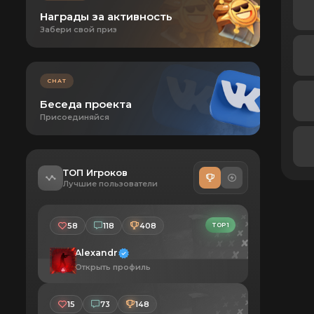
Награды за активность
Забери свой приз
CHAT
Беседа проекта
Присоединяйся
ТОП Игроков
Лучшие пользователи
58
118
408
TOP 1
Alexandr
Открыть профиль
15
73
148