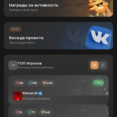
Награды за активность
Забери свой приз
CHAT
Беседа проекта
Присоединяйся
ТОП Игроков
Лучшие пользователи
58
118
408
TOP 1
Alexandr
Открыть профиль
15
73
148