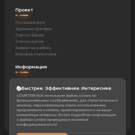
Проект
Пользователи
Администраторы
Список банов
Список мутов
Заявки на разбан
Игровая статистика
Информация
ОПД
Политика
Быстрее. Эффективнее. Интереснее.
Контакты
COUNTERFACK использует файлы cookie по
Частые вопросы
функциональным соображениям, для статистического
О проекте
анализа, персонализации опыта использовании,
предложения контента, ориентированного на ваши
Сотрудничество
конкретные интересы. Более подробная информация
о файлах cookie приведена в политике
конфиденциальности