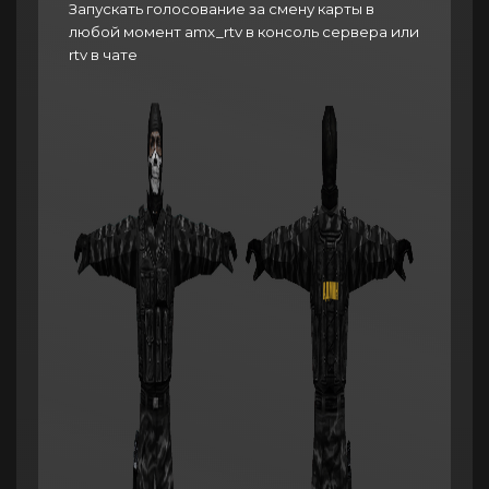
Запускать голосование за смену карты в
любой момент amx_rtv в консоль сервера или
rtv в чате