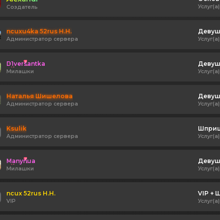
Услуг(а|
Создатель
ncuxu4ka 52rus H.H.
Администратор сервера
Услуг(а|
D1versantka
Девушк
Милашки
Услуг(а|
Наталья Шишелова
Администратор сервера
Услуг(а|
Ksulik
Шприц
Администратор сервера
Услуг(а|
Manynua
Девушк
Милашки
Услуг(а|
ncux 52rus H.H.
VIP + 
VIP
Услуг(а|