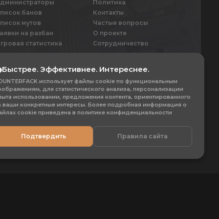
дминистраторы
Политика
писок банов
Контакты
писок мутов
Частые вопросы
аявки на разбан
О проекте
гровая статистика
Сотрудничество
Быстрее. Эффективнее. Интереснее.
542
1
OUNTERFACK использует файлы cookie по функциональным
+5
оображениям, для статистического анализа, персонализации
Рейтинг игроков
Сервер
пыта использовании, предложения контента, ориентированного
а ваши конкретные интересы. Более подробная информация о
айлах cookie приведена в политике конфиденциальности
Подтвердить
Правила сайта