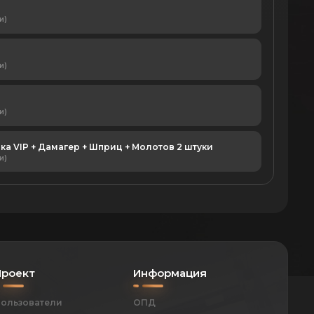
н
и)
н
и)
н
и)
а VIP + Дамагер + Шприц + Молотов 2 штуки
и)
Проект
Информация
ользователи
ОПД