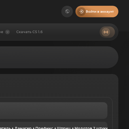
Войти в аккаунт
ое
Скачать CS 1.6
Основатель + Дамагер + Префикс + Шприц + Молотов 2 штуки + [Дополнение] Нагадить + [Дополнение] Помочиться