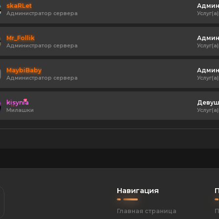
skaRLet
Адми
Администратор сервера
Услуг(а|
Mr_Follik
Адми
Администратор сервера
Услуг(а|
MaybiBaby
Адми
Администратор сервера
Услуг(а|
kisynia
Девушк
Милашки
Услуг(а|
Навигация
Главная страница
П