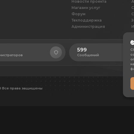
Новости проекта
А
Магазин услуг
С
Форум
С
Техподдержка
З
Администрация
И
599
C
с
нистраторов
Сообщений
о
н
ф
© Все права защищены