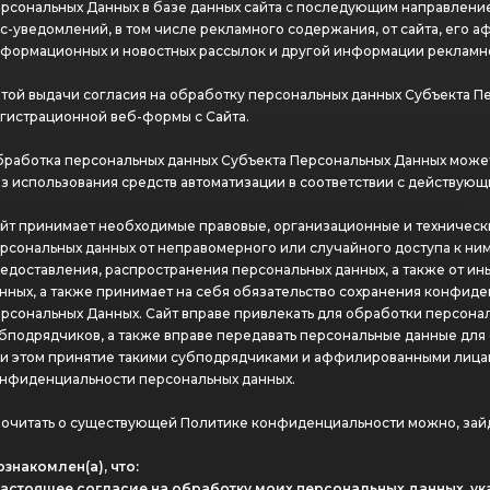
рсональных Данных в базе данных сайта с последующим направлени
с-уведомлений, в том числе рекламного содержания, от сайта, его 
формационных и новостных рассылок и другой информации рекламн
той выдачи согласия на обработку персональных данных Субъекта Пе
гистрационной веб-формы с Сайта.
работка персональных данных Субъекта Персональных Данных может
з использования средств автоматизации в соответствии с действую
йт принимает необходимые правовые, организационные и техническ
рсональных данных от неправомерного или случайного доступа к ним
едоставления, распространения персональных данных, а также от и
нных, а также принимает на себя обязательство сохранения конфид
рсональных Данных. Сайт вправе привлекать для обработки персона
бподрядчиков, а также вправе передавать персональные данные дл
и этом принятие такими субподрядчиками и аффилированными лицам
нфиденциальности персональных данных.
очитать о существующей Политике конфиденциальности можно, зайд
ознакомлен(а), что:
настоящее согласие на обработку моих персональных данных, ук