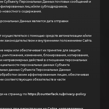
ем Субъекту Персональных Данных почтовых сообщений и
аффилированных лиц и/или субподрядчиков,
о-новостного содержания.
рсональных Данных является дата отправки
 осуществляться с помощью средств автоматизации и/или
щим законодательством и внутренними положениями Сайта.
ие меры или обеспечивает их принятие для защиты
, уничтожения, изменения, блокирования, копирования,
ных неправомерных действий в отношении персональных
енциальности персональных данных Субъекта
льных данных Субъекта Персональных Данных
я обработки своим аффилированным лицам, обеспечивая
и соответствующих обязательств в части
я на страницу по
https://counterfack.ru/privacy-policy
азанных при регистрации на Сайте, направляемых