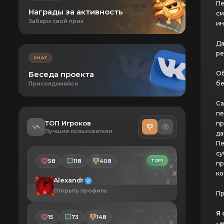
Пе
Награды за активность
см
Забери свой приз
ин
Да
ре
CHAT
Беседа проекта
Об
бе
Присоединяйся
Са
пе
ТОП Игроков
пр
Лучшие пользователи
да
Пе
су
58
118
408
TOP 1
пр
ко
Alexandr
Открыть профиль
Пр
Я 
15
73
148
- 