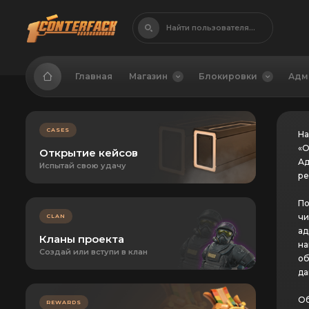
Найти пользователя...
Главная
Магазин
Блокировки
Адм
CASES
На
«О
Открытие кейсов
Ад
Испытай свою удачу
ре
По
чи
CLAN
ад
Кланы проекта
на
Создай или вступи в клан
об
да
Об
REWARDS