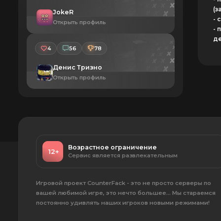
(з
JokeR
- 
Открыть профиль
- 
де
4
56
78
Денис Тризно
Открыть профиль
Возрастное ограничение
12+
Сервис является развлекательным
Игровой проект CounterFack - это не просто серверы по
вашей любимой игре, это нечто большее... Мы стараемся
постоянно удивлять наших игроков новыми режимами!