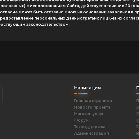
аполненных) с использованием Cайта, действует в течение 20 (дв
согласие может быть отозвано мною на основании заявления в 
предоставление персональных данных третьих лиц без их согласи
йствующим законодательством.
Навигация
Главная страница
П
Новости проекта
А
Магазин услуг
С
Форум
С
Техподдержка
З
Администрация
И