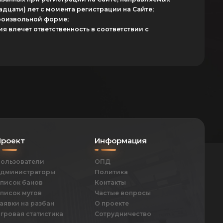
адцати) лет с момента регистрации на Cайте;
произвольной форме;
я влечет ответственность в соответствии с
Проект
Информация
ользователи
ОПД
дминистраторы
Политика
писок банов
Контакты
писок мутов
Частые вопросы
аявки на разбан
О проекте
гровая статистика
Сотрудничество