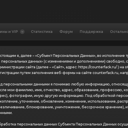
ины и VIP
Статистика
Форум
Поддержка
Остальн
стоящим я, далее – «Субъект Персональных Данных», во исполнение т
 персональных данных» (с изменениями и дополнениями) свободно, с
министрации сайта (далее – «Сайт», адрес: https://counterfack.ru/ ) н
гистрации путем заполнения веб-формы на сайте counterfack.ru, нап
д персональными данными я понимаю любую информацию, относящуюс
сле мои фамилию, имя, отчество, адрес, образование, профессию, к
рес), фотографии, иную другую информацию. Под обработкой персо
копление, уточнение, обновление, изменение, использование, распр
езличивание, блокирование, уничтожение, бессрочное хранение), и
нными.
работка персональных данных Субъекта Персональных Данных осуще