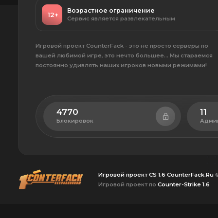
Возрастное ограничение
12+
Сервис является развлекательным
Игровой проект CounterFack - это не просто серверы по
вашей любимой игре, это нечто большее... Мы стараемся
постоянно удивлять наших игроков новыми режимами!
4770
11
Блокировок
Администратор
Игровой проект CS 1.6 CounterFack.Ru
Игровой проект по
Counter-Strike 1.6
Version 2.5