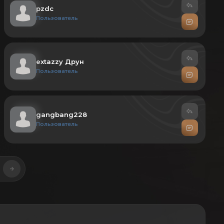
pzdc
Пользователь
extazzy Друн
Пользователь
gangbang228
Пользователь