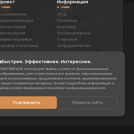
Проект
Информация
ользователи
ОПД
дминистраторы
Политика
писок банов
Контакты
писок мутов
Частые вопросы
аявки на разбан
О проекте
гровая статистика
Сотрудничество
Быстрее. Эффективнее. Интереснее.
537
1
OUNTERFACK использует файлы cookie по функциональным
оображениям, для статистического анализа, персонализации
Рейтинг игроков
Серверов
пыта использовании, предложения контента, ориентированного
а ваши конкретные интересы. Более подробная информация о
айлах cookie приведена в политике конфиденциальности
Подтвердить
Правила сайта