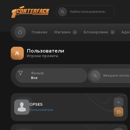
Найти пользователя...
Главная
Магазин
Блокировки
Адм
Пользователи
Игроки проекта
Фильтр
Введите логин
GPSES
Пользователь