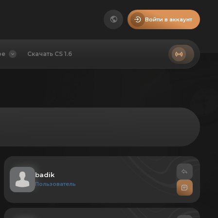
Войти в аккаунт
ое
Скачать CS 1.6
badik
Пользователь