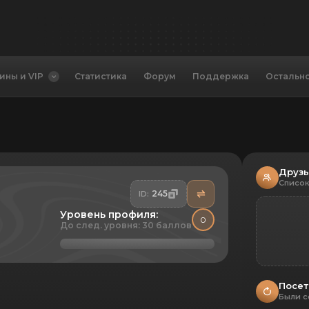
ины и VIP
Статистика
Форум
Поддержка
Остальн
Друз
Список
245
ID:
Уровень профиля:
0
До след. уровня: 30 баллов
Посет
Были с