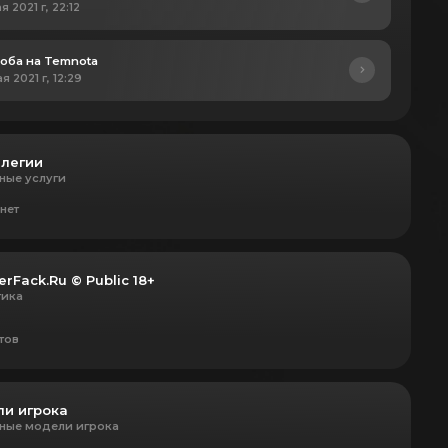
я 2021 г, 22:12
оба на Temnota
я 2021 г, 12:29
легии
ные услуги
нет
erFack.Ru © Public 18+
тика
тов
и игрока
ные модели игрока