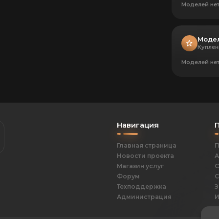
Моделей не
Моде
Куплен
Моделей не
Навигация
Главная страница
П
Новости проекта
А
Магазин услуг
С
Форум
С
Техподдержка
З
Администрация
И