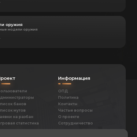
т
ли оружия
ные модели оружия
т
Проект
Информация
ользователи
ОПД
дминистраторы
Политика
писок банов
Контакты
писок мутов
Частые вопросы
аявки на разбан
О проекте
гровая статистика
Сотрудничество