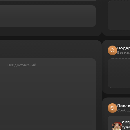
Пода
Без из
Нет достижений
После
Сообщ
И в
туд