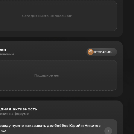
Сегодня никто не посещал!
рки
ОТПРАВИТЬ
менений
Подарков нет
дняя активность
ения на форуме
правду нужно наказывать долбоёбов Юрий и Никитос
а же