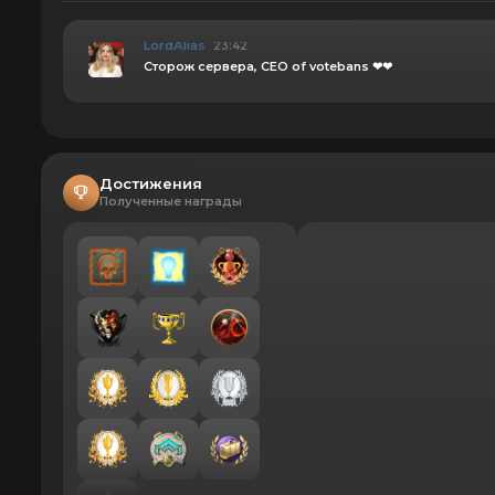
LordAlias
23:42
Сторож сервера, CEO of votebans ❤❤
Достижения
Полученные награды