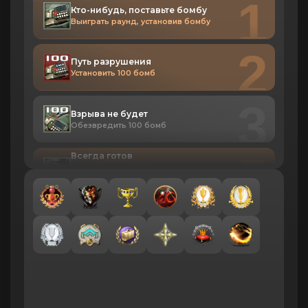
1
Кто-нибудь, поставьте бомбу
Выиграть раунд, установив бомбу
2
Путь разрушения
Установить 100 бомб
3
Взрыва не будет
Обезвредить 100 бомб
5
Всегда готов
Обезвредить бомбу с набором
сапера тогда, когда это не
удалось бы без набора
7
Ради правосудия
Выиграть раунд, обезвредив
бомбу
8
Короткий фитиль
Установить бомбу за 25 секунд