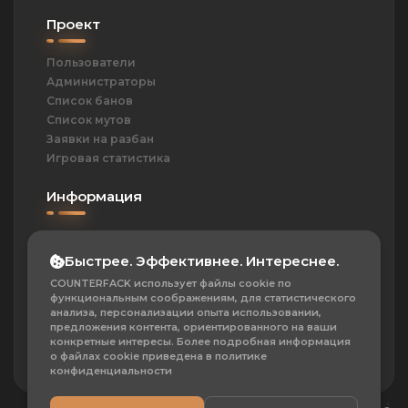
74
Проект
Смертельный договор
Выиграть 250 раундов на
пистолетах
Пользователи
Администраторы
76
Право на милосердие
Список банов
Убить всю вражескую команду, не
Список мутов
потеряв никого из своей
Заявки на разбан
77
Безупречная победа
Игровая статистика
Убить всю вражескую команду так,
чтобы ни один игрок своей
Информация
команды не получил урона
81
Головная боль
ОПД
Убить 5 врагов выстрелами в
Политика
Быстрее. Эффективнее. Интереснее.
голову за один раунд
Контакты
COUNTERFACK использует файлы cookie по
Частые вопросы
функциональным соображениям, для статистического
О проекте
анализа, персонализации опыта использовании,
предложения контента, ориентированного на ваши
Сотрудничество
конкретные интересы. Более подробная информация
о файлах cookie приведена в политике
конфиденциальности