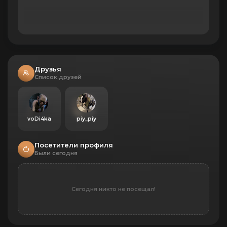
9
Подрывник
Убить 5 игроков взрывом C4
14
Сборщик тел
Убейте 25 врагов
Друзья
15
Список друзей
Санитар
Убейте 500 врагов
16
voDi4ka
piy_piy
Бог войны
Убейте 10 000 врагов
Посетители профиля
Были сегодня
17
Скорострел
Убить 5 врагов за 15 секунд
Сегодня никто не посещал!
19
Экономия патронов
Убить двух противников одной
пулей