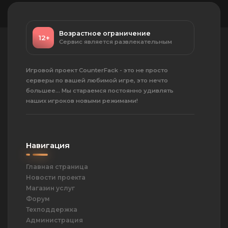
63
Преждевременные похороны
Убить врага гранатой после своей
смерти
Возрастное ограничение
12+
Сервис является развлекательным
65
Война на истощение
Остаться последним живым
игроком в раунде
Игровой проект CounterFack - это не просто
серверы по вашей любимой игре, это нечто
66
Волшебная пуля
большее... Мы стараемся постоянно удивлять
Убить врага последним патроном
наших игроков новыми режимами!
в магазине
71
Блицкриг
Выиграть раунд менее чем за 30
секунд
Навигация
72
Главная страница
Убийственная инициатива
Новости проекта
Выиграть 5 раундов на пистолетах
Магазин услуг
Форум
73
Дай пушке шанс
Техподдержка
Выиграть 25 раундов на
Администрация
пистолетах