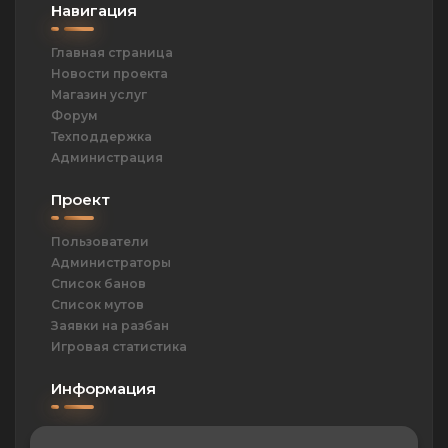
73
Выиграть 25 раундов на
Навигация
пистолетах
74
Главная страница
Смертельный договор
Новости проекта
Выиграть 250 раундов на
пистолетах
Магазин услуг
Форум
76
Техподдержка
Право на милосердие
Убить всю вражескую команду, не
Администрация
потеряв никого из своей
Проект
83
Экономный берет
Выиграть 10 раундов подряд, не
Пользователи
погибая и не тратя деньги
Администраторы
Список банов
Список мутов
Заявки на разбан
Игровая статистика
Информация
ОПД