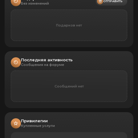
29
ОТПРАВИТЬ
Без изменений
31
Техника безопасности
Выжить после выстрела в голову,
потому что хватило ума надеть
Подарков нет
шлем
33
С глазу в глаз
Убить из снайперской винтовки
прицеливающегося вражеского
снайпера
35
Последняя активность
Охотник на снайперов
Сообщения на форуме
Убить 100 вражеских снайперов,
использующих оптический прицел
36
Марш мертвецов
Сообщений нет
Убить врага, оставшись с 1 очком
здоровья
54
Свежая сила
Выиграйте 10 раундов
Привилегии
Купленные услуги
Про-движение