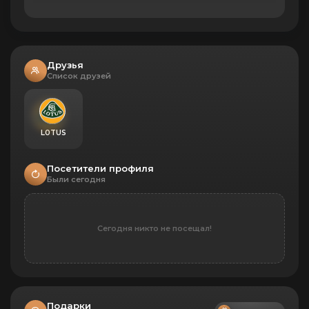
21
Идеальная калибровка
Убить 250 врагов выстрелами в
голову
Друзья
Список друзей
22
Застрелены врасплох
Убить врага во время
перезарядки
24
L0TUS
Слепая ярость
Убить врага во время ослепления
световой гранатой
Посетители профиля
Были сегодня
27
Непробиваемый
Получить 80 очков урона от
вражеских гранат и дожить до
конца раунда
Сегодня никто не посещал!
28
Делаем надрез
Выиграть схватку на ножах
Окровавленное лезвие
Подарки
Выиграть 100 схваток на ножах