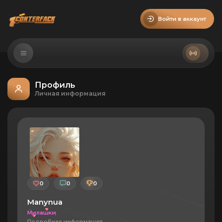
Войти в аккаунт
Профиль
Личная информация
0
0
0
Manynua
Милашки
Подробная информация