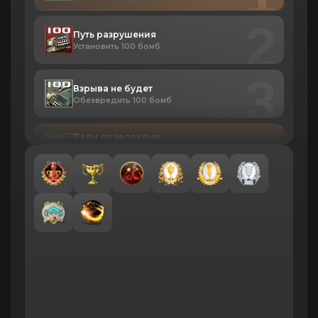
2
Путь разрушения
Установить 100 бомб
3
Взрыва не будет
Обезвредить 100 бомб
7
Ради правосудия
Выиграть раунд, обезвредив
бомбу
14
Сборщик тел
Убейте 25 врагов
15
Санитар
Убейте 500 врагов
16
Бог войны
Убейте 10 000 врагов