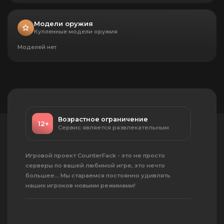
61
Заработать $2,500,000
Модели оружия
62
Купленные модели оружия
Кровавые деньги
Заработать $50,000,000
Моделей нет
65
Война на истощение
Остаться последним живым
игроком в раунде
66
Волшебная пуля
Убить врага последним патроном
Возрастное ограничение
в магазине
12+
Сервис является развлекательным
71
Блицкриг
Выиграть раунд менее чем за 30
Игровой проект CounterFack - это не просто
секунд
серверы по вашей любимой игре, это нечто
72
большее... Мы стараемся постоянно удивлять
Убийственная инициатива
наших игроков новыми режимами!
Выиграть 5 раундов на пистолетах
Дай пушке шанс