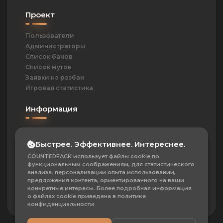
Проект
Пользователи
Администраторы
Список банов
Список мутов
Заявки на разбан
Игровая статистика
Информация
ОПД
Политика
Быстрее. Эффективнее. Интереснее.
Контакты
COUNTERFACK использует файлы cookie по
Частые вопросы
функциональным соображениям, для статистического
О проекте
анализа, персонализации опыта использовании,
предложения контента, ориентированного на ваши
Сотрудничество
конкретные интересы. Более подробная информация
о файлах cookie приведена в политике
конфиденциальности