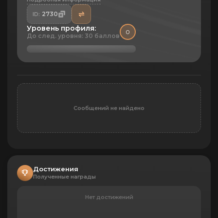
2730
ID:
Уровень профиля:
0
До след. уровня: 30 баллов
Сообщений не найдено
Достижения
Полученные награды
Нет достижений