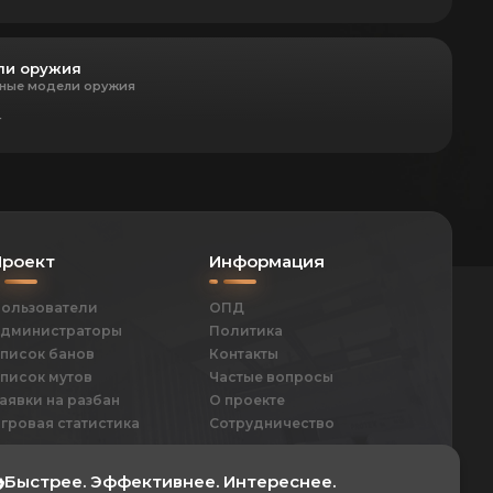
ли оружия
ные модели оружия
т
Проект
Информация
ользователи
ОПД
дминистраторы
Политика
писок банов
Контакты
писок мутов
Частые вопросы
аявки на разбан
О проекте
гровая статистика
Сотрудничество
Быстрее. Эффективнее. Интереснее.