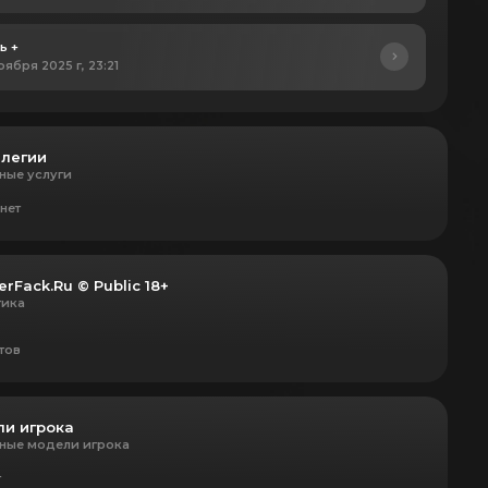
ь +
оября 2025 г, 23:21
легии
ные услуги
нет
erFack.Ru © Public 18+
тика
тов
и игрока
ные модели игрока
т