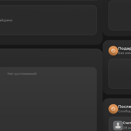
айдено
Пода
Без из
Нет достижений
После
Сообщ
Счит
29 н