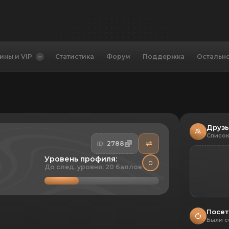
ины и VIP
Статистика
Форум
Поддержка
Остальн
Друз
Список
2788
ID:
Уровень профиля:
0
До след. уровня: 20 баллов
Посет
Были с