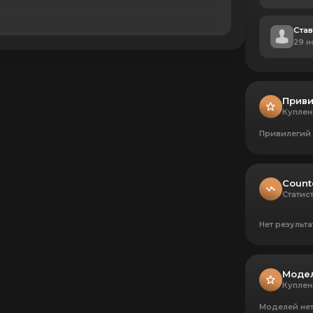
Став
29 н
Приви
Куплен
Привилегий 
Count
Статис
Нет результа
Модел
Куплен
Моделей не