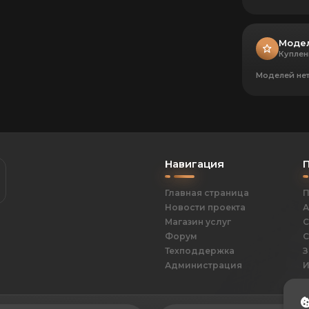
Моде
Куплен
Моделей не
Навигация
Главная страница
П
Новости проекта
А
Магазин услуг
С
Форум
С
Техподдержка
З
Администрация
И