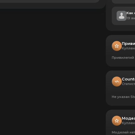
Как 
19 я
Приви
Куплен
Привилегий 
Count
Статис
Не указан S
Моде
Куплен
Моделей не