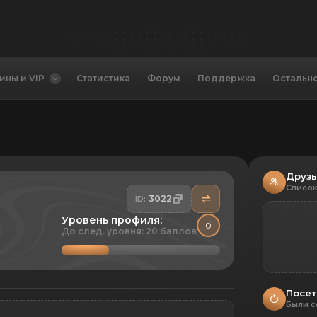
ины и VIP
Статистика
Форум
Поддержка
Остальн
Друз
Список
3022
ID:
Уровень профиля:
0
До след. уровня: 20 баллов
Посет
Были с