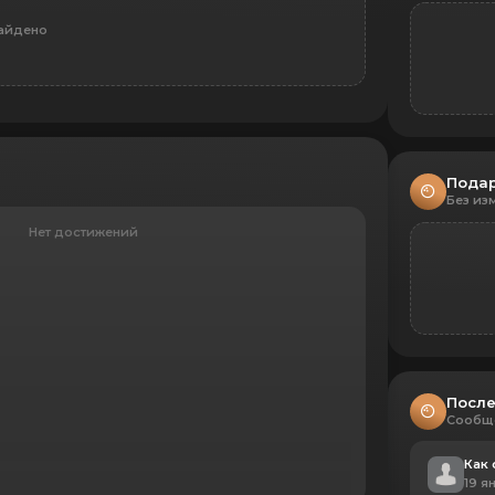
айдено
Пода
Без из
Нет достижений
После
Сообщ
Как 
19 я