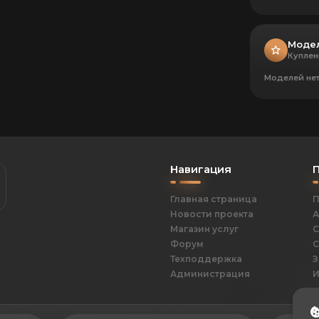
Модел
Куплен
Моделей не
Навигация
Главная страница
П
Новости проекта
А
Магазин услуг
С
Форум
С
Техподдержка
З
Администрация
И