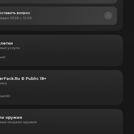
оставить вопрос
нваря 2026 г, 12:00
легии
ные услуги
нет
erFack.Ru © Public 18+
тика
teamID
ли оружия
ные модели оружия
т