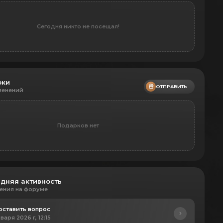
Сегодня никто не посещал!
рки
ОТПРАВИТЬ
менений
Подарков нет
дняя активность
ения на форуме
оставить вопрос
нваря 2026 г, 12:15