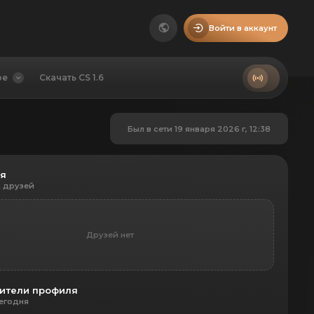
Войти в аккаунт
ое
Скачать CS 1.6
Был в сети 19 января 2026 г, 12:38
ья
 друзей
Друзей нет
ители профиля
егодня