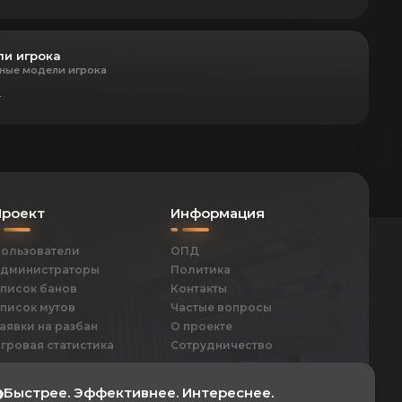
и игрока
ные модели игрока
т
Проект
Информация
ользователи
ОПД
дминистраторы
Политика
писок банов
Контакты
писок мутов
Частые вопросы
аявки на разбан
О проекте
гровая статистика
Сотрудничество
Быстрее. Эффективнее. Интереснее.