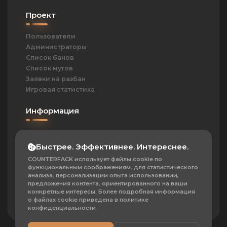
Проект
Пользователи
Администраторы
Список банов
Список мутов
Заявки на разбан
Игровая статистика
Информация
ОПД
Политика
Быстрее. Эффективнее. Интереснее.
Контакты
COUNTERFACK использует файлы cookie по
Частые вопросы
функциональным соображениям, для статистического
О проекте
анализа, персонализации опыта использовании,
предложения контента, ориентированного на ваши
Сотрудничество
конкретные интересы. Более подробная информация
о файлах cookie приведена в политике
конфиденциальности