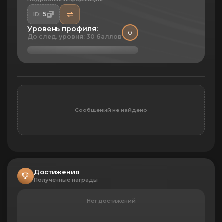
5
ID:
Уровень профиля:
0
До след. уровня: 30 баллов
Сообщений не найдено
Достижения
Полученные награды
Нет достижений