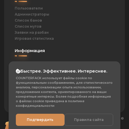
Пользователи
Администраторы
Список банов
Список мутов
Заявки на разбан
Игровая статистика
Информация
ОПД
Политика
Быстрее. Эффективнее. Интереснее.
Контакты
COUNTERFACK использует файлы cookie по
Частые вопросы
функциональным соображениям, для статистического
О проекте
анализа, персонализации опыта использовании,
предложения контента, ориентированного на ваши
Сотрудничество
конкретные интересы. Более подробная информация
о файлах cookie приведена в политике
конфиденциальности
Игровой проект CS 1.6 CounterFack.Ru
©
Подтвердить
Правила сайта
Все права защищены