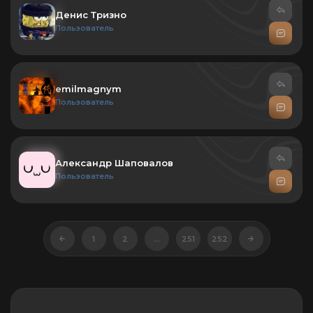
Денис Тризно
Пользователь
emilmagnym
Пользователь
Александр Шаповалов
Пользователь
1
2
...
251
252