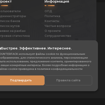
Проект
Информация
ользователи
ОПД
дминистраторы
Политика
писок банов
Контакты
писок мутов
Частые вопросы
аявки на разбан
О проекте
гровая статистика
Сотрудничество
Быстрее. Эффективнее. Интереснее.
538
1
OUNTERFACK использует файлы cookie по функциональным
+1
оображениям, для статистического анализа, персонализации
Рейтинг игроков
Серверов
пыта использовании, предложения контента, ориентированного
а ваши конкретные интересы. Более подробная информация о
айлах cookie приведена в политике конфиденциальности
Подтвердить
Правила сайта